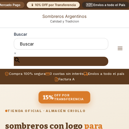
Ir
ercado Pago
📱 10% OFF por Transferencia
🇦🇷 Envíos a todo el País
al
Sombreros Argentinos
contenido
Calidad y Tradicion
Buscar
×
Compra 100% segura
3 cuotas sin interés
Envíos a todo el país
Factura A
OFF POR
15%
TRANSFERENCIA
TIENDA OFICIAL · ALMACÉN CRIOLLO
sombreros con logo
para