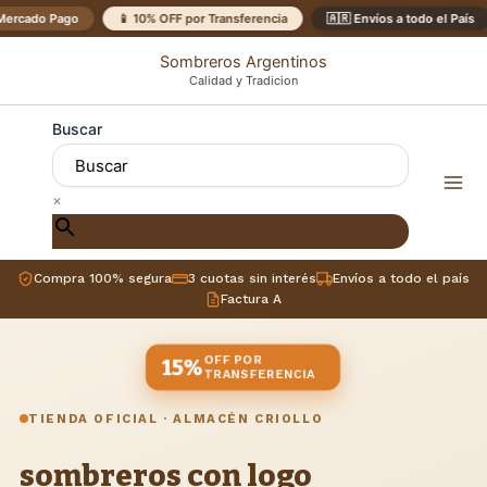
Ir
ercado Pago
📱 10% OFF por Transferencia
🇦🇷 Envíos a todo el País
al
Sombreros Argentinos
contenido
Calidad y Tradicion
Buscar
×
Compra 100% segura
3 cuotas sin interés
Envíos a todo el país
Factura A
OFF POR
15%
TRANSFERENCIA
TIENDA OFICIAL · ALMACÉN CRIOLLO
sombreros con logo