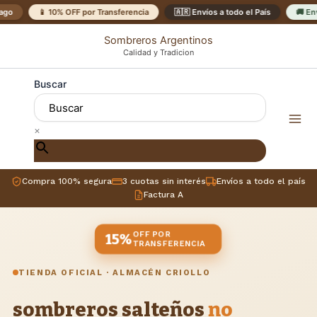
Ir
go
📱 10% OFF por Transferencia
🇦🇷 Envíos a todo el País
🚚 Env
al
Sombreros Argentinos
contenido
Calidad y Tradicion
Buscar
×
Compra 100% segura
3 cuotas sin interés
Envíos a todo el país
Factura A
OFF POR
15%
TRANSFERENCIA
TIENDA OFICIAL · ALMACÉN CRIOLLO
sombreros salteños
no