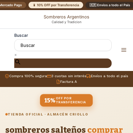
Ir
Mercado Pago
📱 10% OFF por Transferencia
🇦🇷 Envíos a todo el País
al
Sombreros Argentinos
contenido
Calidad y Tradicion
Buscar
×
Compra 100% segura
3 cuotas sin interés
Envíos a todo el país
Factura A
OFF POR
15%
TRANSFERENCIA
TIENDA OFICIAL · ALMACÉN CRIOLLO
sombreros salteños
comprar