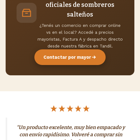
oficiales de sombreros
salteños
¿Tenés un comercio en comprar online
vs en el local? Accedé a precios
mayoristas, Factura A y despacho directo
desde nuestra fábrica en Tandil.
Contactar por mayor
“Un producto excelente, muy bien empacado y
con envío rapidísimo. Volveré a comprar sin