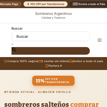
Ir
Mercado Pago
📱 10% OFF por Transferencia
🇦🇷 Envíos a todo el País
al
Sombreros Argentinos
contenido
Calidad y Tradicion
Buscar
×
Compra 100% segura
3 cuotas sin interés
Envíos a todo el país
Factura A
OFF POR
15%
TRANSFERENCIA
TIENDA OFICIAL · ALMACÉN CRIOLLO
sombreros salteños
comprar