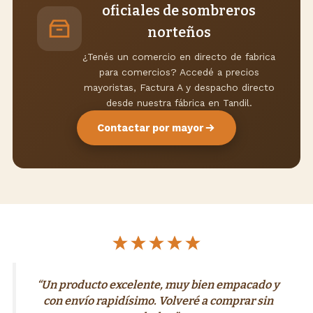
oficiales de sombreros
norteños
¿Tenés un comercio en directo de fabrica
para comercios? Accedé a precios
mayoristas, Factura A y despacho directo
desde nuestra fábrica en Tandil.
Contactar por mayor
“Un producto excelente, muy bien empacado y
con envío rapidísimo. Volveré a comprar sin