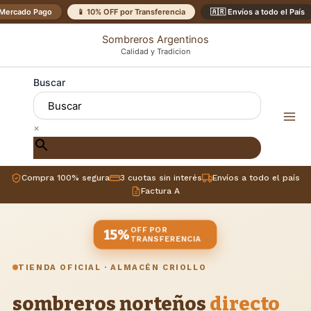
Ir
Mercado Pago
📱 10% OFF por Transferencia
🇦🇷 Envíos a todo el País
al
Sombreros Argentinos
contenido
Calidad y Tradicion
Buscar
×
Compra 100% segura
3 cuotas sin interés
Envíos a todo el país
Factura A
OFF POR
15%
TRANSFERENCIA
TIENDA OFICIAL · ALMACÉN CRIOLLO
sombreros norteños
directo