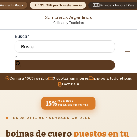
Ir
Mercado Pago
📱 10% OFF por Transferencia
🇦🇷 Envíos a todo el País
al
Sombreros Argentinos
contenido
Calidad y Tradicion
Buscar
×
Compra 100% segura
3 cuotas sin interés
Envíos a todo el país
Factura A
OFF POR
15%
TRANSFERENCIA
TIENDA OFICIAL · ALMACÉN CRIOLLO
boinas de cuero
puestos en tu